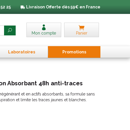
 52 25
Livraison
Offerte dès 59€ en France
Mon compte
Panier
Laboratoires
Promo
tion
s
-on Absorbant 48h anti-traces
régénérant et en actifs absorbants, sa formule sans
piration et limite les traces jaunes et blanches.
ert et de Bergamote.
é et recyclable.