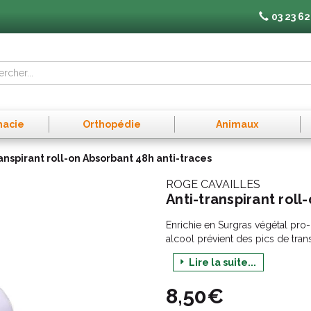
03 23 62
macie
Orthopédie
Animaux
anspirant roll-on Absorbant 48h anti-traces
ROGE CAVAILLES
Anti-transpirant roll
Enrichie en Surgras végétal pro-
alcool prévient des pics de trans
Parfum frais aux notes de Thé V
Lire la suite...
Flacon 100% en plastique recycl
8,50€
Testé dermatologiquement