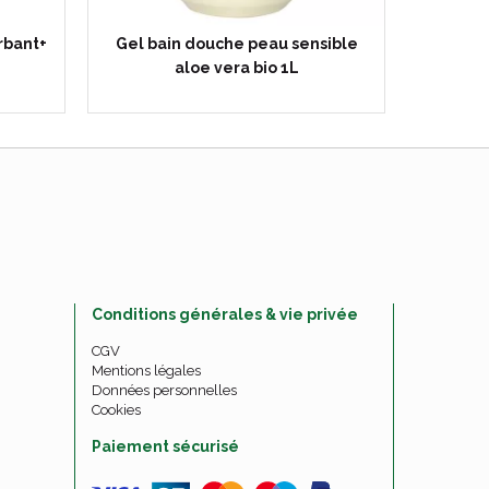
rbant+
Gel bain douche peau sensible
Cavai
aloe vera bio 1L
l'Origi
Conditions générales & vie privée
CGV
Mentions légales
Données personnelles
Cookies
Paiement sécurisé