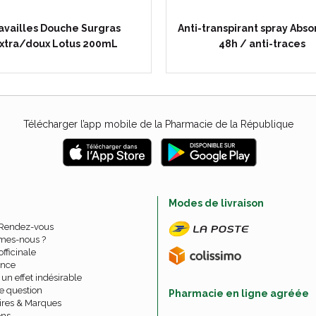
availles Douche Surgras
Anti-transpirant spray Abso
xtra/doux Lotus 200mL
48h / anti-traces
Télécharger l’app mobile de la Pharmacie de la République
e
Modes de livraison
 Rendez-vous
mes-nous ?
officinale
nce
un effet indésirable
e question
Pharmacie en ligne agréée
ires & Marques
ons