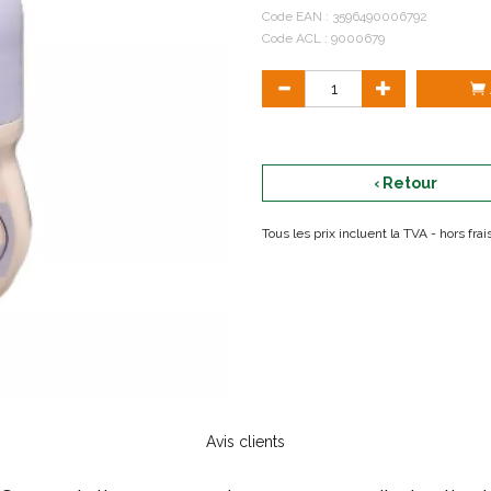
Anti traces
Code EAN :
3596490006792
Effet sec
Code ACL : 9000679
‹ Retour
Tous les prix incluent la TVA - hors fr
Avis clients