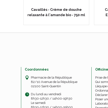
gratuit
Cavaillès - Crème de douche
C
relaxante à l'amande bio - 750 ml
E
Coordonnées
Officin
Pharmacie de la République
Prise de
82/10 Avenue de la République
Qui som
02100 Saint-Quentin
L’équipe 
Ordonna
Du lundi au vendredi
Déclarer 
8h30-12h30 / 14h00-19h30
Poser un
Le samedi
Laborato
8h30-12h30 / 14h00-19h00
Promoti