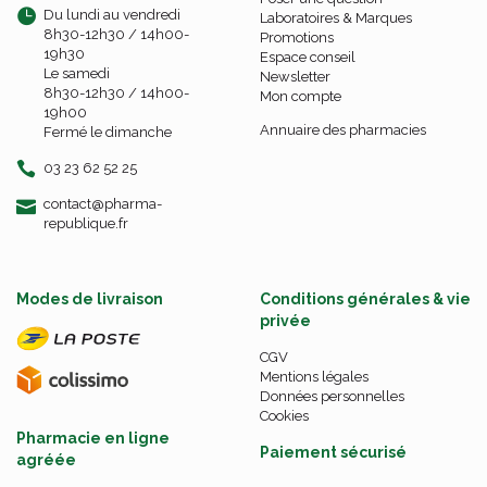
Du lundi au vendredi
Laboratoires & Marques
8h30-12h30 / 14h00-
Promotions
19h30
Espace conseil
Le samedi
Newsletter
8h30-12h30 / 14h00-
Mon compte
19h00
Annuaire des pharmacies
Fermé le dimanche
03 23 62 52 25
-
-
contact
@
pharma-
republique.fr
Modes de livraison
Conditions générales & vie
privée
CGV
Mentions légales
Données personnelles
Cookies
Pharmacie en ligne
Paiement sécurisé
agréée