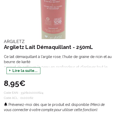
ARGILETZ
Argiletz Lait Démaquillant - 250mL
Ce lait démaquillant à l'argile rose, l'huile de graine de ricin et au
beurre de karité
permet de nettoyer la peau en profondeur et d'enlever tout le
Lire la suite...
maquillage.
8,95€
Apaisant, tonifiant et hydratant, c'est le produit idéal pour votre
routine beauté du soir.
Code EAN :
3326101000624
Code ACL : 0100062
Prévenez-moi dès que le produit est disponible
(Merci de
vous connecter à votre compte pour utiliser cette fonction).