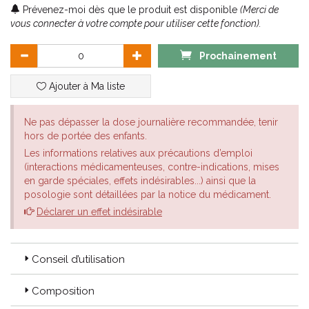
sans somnolence
Prévenez-moi dès que le produit est disponible
(Merci de
vous connecter à votre compte pour utiliser cette fonction).
Les Gummies Arkorelax Sommeil vous aident à :
-Réduire le temps d’endormissement grâce à leur forte
Prochainement
concentration en mélatonine de 1.9mg*
-Vous relaxer et améliorer votre qualité de sommeil grâce à la
Ajouter à Ma liste
Mélisse et l’Eschscholtzia
-Maintenir une relaxation optimale et favoriser le sommeil grâce
au Tilleul
Ne pas dépasser la dose journalière recommandée, tenir
-Retrouver un bon fonctionnement de votre système
hors de portée des enfants.
nerveux grâce à la vitamine B6.
Les informations relatives aux précautions d’emploi
Sa formule est sans sucre, sans colorant, sans arôme artificiel,
(interactions médicamenteuses, contre-indications, mises
sans dépendance et végan. Goût fruits rouges.
en garde spéciales, effets indésirables...) ainsi que la
posologie sont détaillées par la notice du médicament.
Déclarer un effet indésirable
Conseil d’utilisation
Composition