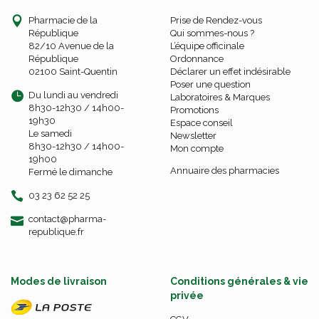
Pharmacie de la
Prise de Rendez-vous
République
Qui sommes-nous ?
82/10 Avenue de la
L’équipe officinale
République
Ordonnance
02100 Saint-Quentin
Déclarer un effet indésirable
Poser une question
Du lundi au vendredi
Laboratoires & Marques
8h30-12h30 / 14h00-
Promotions
19h30
Espace conseil
Le samedi
Newsletter
8h30-12h30 / 14h00-
Mon compte
19h00
Annuaire des pharmacies
Fermé le dimanche
03 23 62 52 25
-
-
contact
@
pharma-
republique.fr
Modes de livraison
Conditions générales & vie
privée