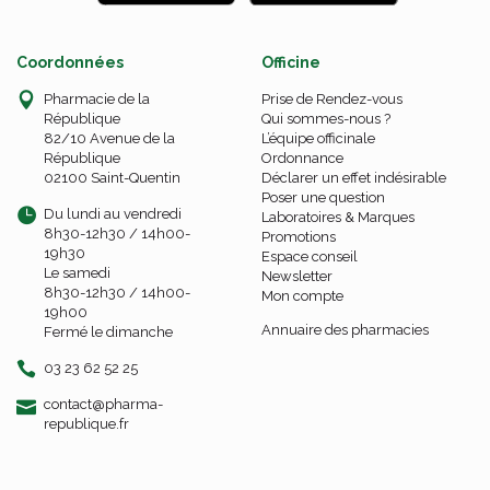
Coordonnées
Officine
Pharmacie de la
Prise de Rendez-vous
République
Qui sommes-nous ?
82/10 Avenue de la
L’équipe officinale
République
Ordonnance
02100 Saint-Quentin
Déclarer un effet indésirable
Poser une question
Du lundi au vendredi
Laboratoires & Marques
8h30-12h30 / 14h00-
Promotions
19h30
Espace conseil
Le samedi
Newsletter
8h30-12h30 / 14h00-
Mon compte
19h00
Annuaire des pharmacies
Fermé le dimanche
03 23 62 52 25
-
-
contact
@
pharma-
republique.fr