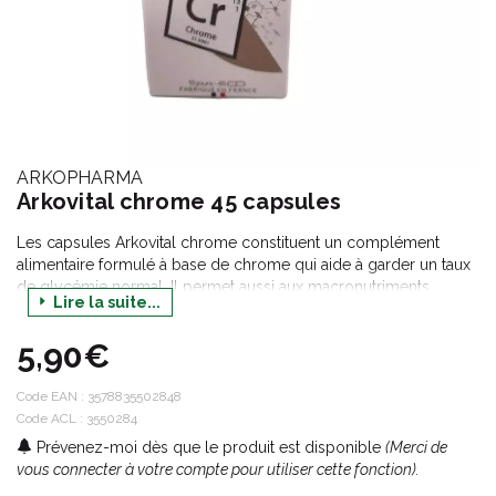
ARKOPHARMA
Arkovital chrome 45 capsules
Les capsules Arkovital chrome constituent un complément
alimentaire formulé à base de chrome qui aide à garder un taux
de glycémie normal. Il permet aussi aux macronutriments
Lire la suite...
comme les glucides, les protéines et les lipides de contribuer à
renouveler les cellules du corps humain.
5,90€
Code EAN :
3578835502848
Code ACL : 3550284
Prévenez-moi dès que le produit est disponible
(Merci de
vous connecter à votre compte pour utiliser cette fonction).