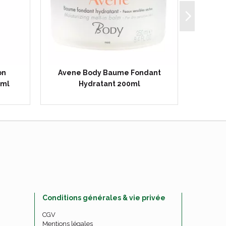
on
Avene Body Baume Fondant
Cic
0ml
Hydratant 200ml
assaini
Conditions générales & vie privée
CGV
Mentions légales