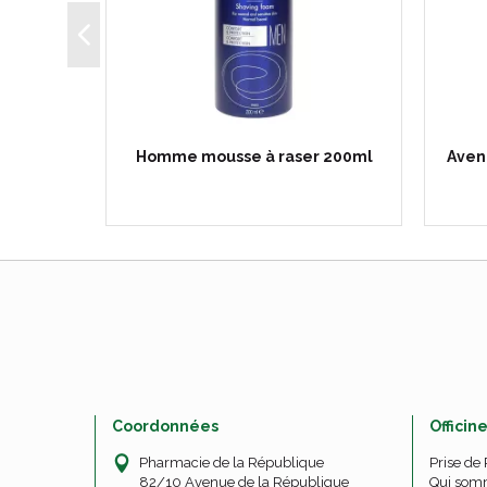
Cg crème
Homme mousse à raser 200ml
Avene
T…
Coordonnées
Officin
Pharmacie de la République
Prise de
82/10 Avenue de la République
Qui som