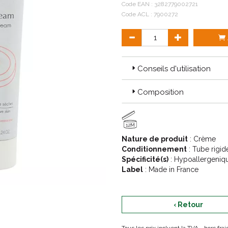
Code EAN :
3282779002721
Code ACL : 7900272
Conseils d'utilisation
Composition
12M
Nature de produit
: Crème
Conditionnement
: Tube rigid
Spécificité(s)
: Hypoallergeni
Label
: Made in France
‹ Retour