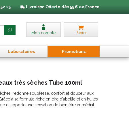
 52 25
Livraison
Offerte dès 59€ en France
Mon compte
Panier
Laboratoires
Promo
tion
s
aux très sèches Tube 100ml
ches, redonne souplesse, confort et douceur aux
râce à sa formule riche en cire d'abeille et en huiles
rme et apporte une sensation de bien être immédiat.