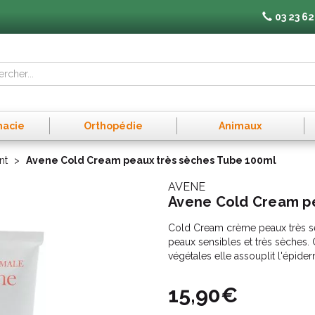
03 23 62
macie
Orthopédie
Animaux
nt
Avene Cold Cream peaux très sèches Tube 100ml
AVENE
Avene Cold Cream pe
Cold Cream crème peaux très sè
peaux sensibles et très sèches. G
végétales elle assouplit l'épide
15,90€