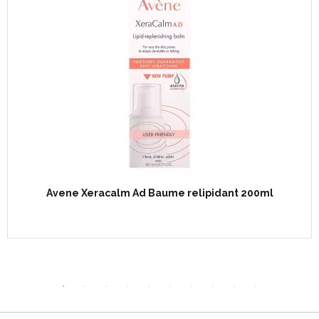
Avene Xeracalm Ad Baume relipidant 200ml