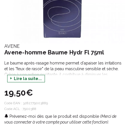
AVENE
Avene-homme Baume Hydr Fl 75ml
Le baume après-rasage homme permet d'apaiser les irritations
et les "feux de rasoir" de la peau masculine sensible et sèche.
Grâce à son action purifiante, il contribue à diminuer les
Lire la suite...
complications bactériennes que peuvent engendrer les
microcoupures. Sa formule aux propriétés apaisantes et anti-
19,50€
irritantes, procure à votre peau une réelle sensation de confort,
de fraîcheur et de bien-être. Il aide à adoucir et à assouplir votre
peau.
Code EAN :
3282779003889
Code ACL : 7900388
Prévenez-moi dès que le produit est disponible
(Merci de
vous connecter à votre compte pour utiliser cette fonction).