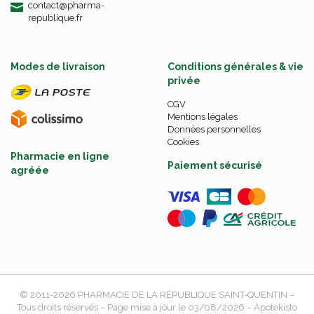
-
-
contact
@
pharma-
republique.fr
Modes de livraison
Conditions générales & vie
privée
CGV
Mentions légales
Données personnelles
Cookies
Pharmacie en ligne
Paiement sécurisé
agréée
© 2011-2026
PHARMACIE DE LA RÉPUBLIQUE SAINT-QUENTIN
–
Tous droits réservés – Page mise à jour le 03/08/2026 –
Apotekisto