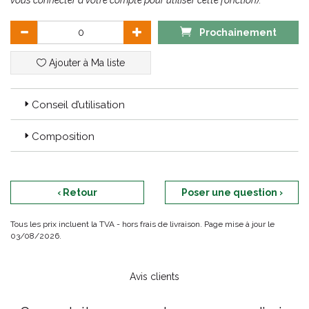
vous connecter à votre compte pour utiliser cette fonction).
ridules, les poches et les cernes.
Convient au contour des lèvres.
Prochainement
Ajouter à Ma liste
Conseil d’utilisation
Composition
‹ Retour
Poser une question ›
Tous les prix incluent la TVA - hors frais de livraison. Page mise à jour le
03/08/2026.
Avis clients