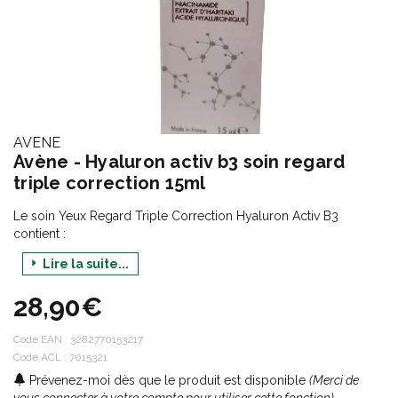
AVENE
Avène - Hyaluron activ b3 soin regard
triple correction 15ml
Le soin Yeux Regard Triple Correction Hyaluron Activ B3
contient :
- du
niacinamide
(6 %) aussi appelé vitamine B3 : retarde
Lire la suite...
l'entrée en sénescence des cellules, freine ainsi le processus de
vieillissement de la peau et stimule la régénération cellulaire
28,90€
- de l'extrait
d'haritaki
: actif protecteur d'origine naturelle ;
- de
l'acide hyaluronique
: hydrate, lisse et repulpe la peau.
Code EAN :
3282770153217
- du
sulfate de dextran
: décongestionne, atténue les poches
Code ACL : 7015321
et les cernes.
Prévenez-moi dès que le produit est disponible
(Merci de
Améliore l'aspect du contour de l'œil. Corrige les rides et