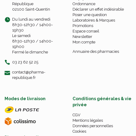
République
Ordonnance
02100 Saint-Quentin
Déclarer un effet indésirable
Poser une question
Du lundi au vendredi
Laboratoires & Marques
8h30-12h30 / 14h00-
Promotions
19h30
Espace conseil
Le samedi
Newsletter
8h30-12h30 / 14h00-
Mon compte
19h00
Annuaire des pharmacies
Fermé le dimanche
03 23 62 52 25
-
-
contact
@
pharma-
republique.fr
Modes de livraison
Conditions générales & vie
privée
CGV
Mentions légales
Données personnelles
Cookies