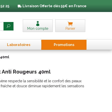
 52 25
Livraison
Offerte dès 59€ en France
Mon compte
Panier
Laboratoires
Promo
tion
s
 40ml
t Anti Rougeurs 40ml
vène respecte la sensibilité et le confort des peaux
e fraîche et douce diminue rapidement les sensations