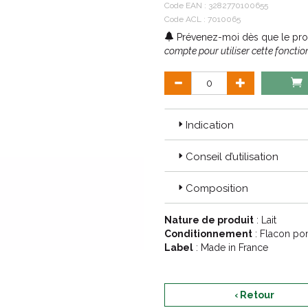
Code EAN :
3282770100655
Code ACL : 7010065
Prévenez-moi dès que le prod
compte pour utiliser cette fonction
Indication
Conseil d’utilisation
Composition
Nature de produit
: Lait
Conditionnement
: Flacon p
Label
: Made in France
‹ Retour