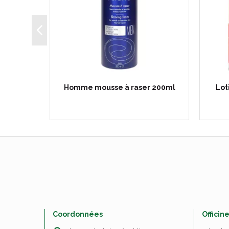
Cg crème
Homme mousse à raser 200ml
Lot
T…
Coordonnées
Officin