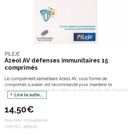
PILEJE
Azeol AV défenses immunitaires 15
comprimés
Le complément alimentaire Azéol AV, sous forme de
comprimés à avaler, est recommandé pour maintenir le
fonctionnement normal des défenses immunitaires dès l'âge de
Lire la suite...
10 ans. Il convient également aux femmes enceintes et
allaitantes. Il est composé d'extraits de cyprès et de zinc. Le
14,50€
zinc est un oligoélément qui contribue au développement et au
fonctionnement normal du système immunitaire. L'extrait
concentré de cyprès provient du procédé Phytostandard et
Code EAN :
3701145690190
apporte le meilleur des propriétés de la plante fraîche avec la
Code ACL : 4569019
préservation de la qualité de ses composés naturels.