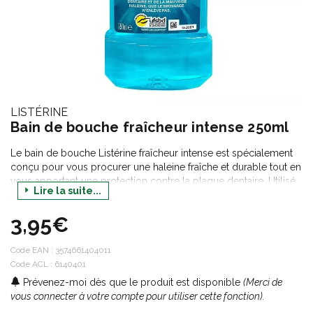
LISTÉRINE
Bain de bouche fraîcheur intense 250ml
Le bain de bouche Listérine fraîcheur intense est spécialement
conçu pour vous procurer une haleine fraîche et durable tout en
vous apportant une protection contre la plaque dentaire. Utilisé
Lire la suite...
deux fois par jour, il élimine les bactéries située dans les
espaces interdentaires. Grâce à ce bain de bouche, vous
3,95€
garderez des gencives saines et vos dents seront plus fortes.
Code EAN :
3574661404011
Code ACL : 6140401
Prévenez-moi dès que le produit est disponible
(Merci de
vous connecter à votre compte pour utiliser cette fonction).