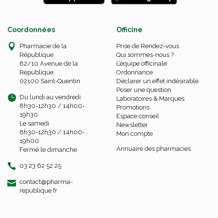
Coordonnées
Officine
Pharmacie de la
Prise de Rendez-vous
République
Qui sommes-nous ?
82/10 Avenue de la
L’équipe officinale
République
Ordonnance
02100 Saint-Quentin
Déclarer un effet indésirable
Poser une question
Du lundi au vendredi
Laboratoires & Marques
8h30-12h30 / 14h00-
Promotions
19h30
Espace conseil
Le samedi
Newsletter
8h30-12h30 / 14h00-
Mon compte
19h00
Annuaire des pharmacies
Fermé le dimanche
03 23 62 52 25
-
-
contact
@
pharma-
republique.fr