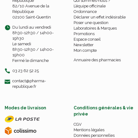
République
Qui sommes-nous ?
82/10 Avenue de la
L’équipe officinale
République
Ordonnance
02100 Saint-Quentin
Déclarer un effet indésirable
Poser une question
Du lundi au vendredi
Laboratoires & Marques
8h30-12h30 / 14h00-
Promotions
19h30
Espace conseil
Le samedi
Newsletter
8h30-12h30 / 14h00-
Mon compte
19h00
Annuaire des pharmacies
Fermé le dimanche
03 23 62 52 25
-
-
contact
@
pharma-
republique.fr
Modes de livraison
Conditions générales & vie
privée
CGV
Mentions légales
Données personnelles