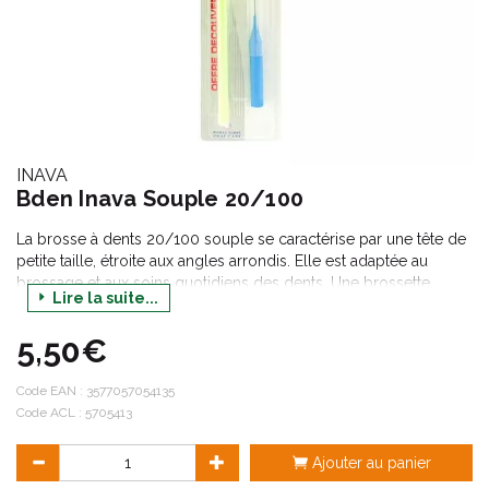
INAVA
Bden Inava Souple 20/100
La brosse à dents 20/100 souple se caractérise par une tête de
petite taille, étroite aux angles arrondis. Elle est adaptée au
brossage et aux soins quotidiens des dents. Une brossette
Lire la suite...
mono compact offerte permet de nettoyer les espaces
interdentaires.
5,50€
Code EAN :
3577057054135
Code ACL : 5705413
Ajouter au panier