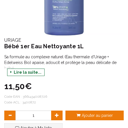
URIAGE
Bébé 1er Eau Nettoyante 1L
Sa formule au complexe naturel (Eau thermale d'Uriage +
Edelweiss Bio) apaise, adoucit et protège la peau délicate de
bébé.
Lire la suite...
98% d'origine naturelle.
11,50€
Testé sous contrôle dermatologique et pédiatrique.
pH physiologique.
Code EAN :
3661434008726
Formule biodégradable.
Code ACL : 3400872
Fabriqué en France.
Ajouter au panier