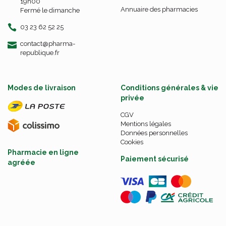
19h00
Annuaire des pharmacies
Fermé le dimanche
03 23 62 52 25
-
-
contact
@
pharma-
republique.fr
Modes de livraison
Conditions générales & vie
privée
CGV
Mentions légales
Données personnelles
Cookies
Pharmacie en ligne
Paiement sécurisé
agréée