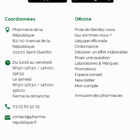
Coordonnées
Officine
Pharmacie de la
Prise de Rendez-vous
République
Qui sommes-nous ?
82/10 Avenue de la
L’équipe officinale
République
Ordonnance
02100 Saint-Quentin
Déclarer un effet indésirable
Poser une question
Du lundi au vendredi
Laboratoires & Marques
8h30-12h30 / 14h00-
Promotions
19h30
Espace conseil
Le samedi
Newsletter
8h30-12h30 / 14h00-
Mon compte
19h00
Annuaire des pharmacies
Fermé le dimanche
03 23 62 52 25
-
-
contact
@
pharma-
republique.fr