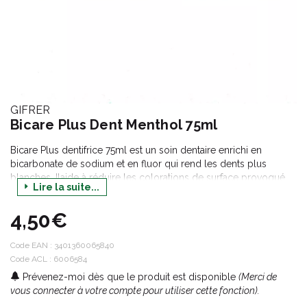
GIFRER
Bicare Plus Dent Menthol 75ml
Bicare Plus dentifrice 75ml est un soin dentaire enrichi en
bicarbonate de sodium et en fluor qui rend les dents plus
blanches. Ilaide à réduire les colorations de surface provoqué
Lire la suite...
par le thé, café, tabac, etc. Mentholé il procure une sensation de
fraîcheur.
4,50€
Code EAN :
3401360065840
Code ACL : 6006584
Prévenez-moi dès que le produit est disponible
(Merci de
vous connecter à votre compte pour utiliser cette fonction).