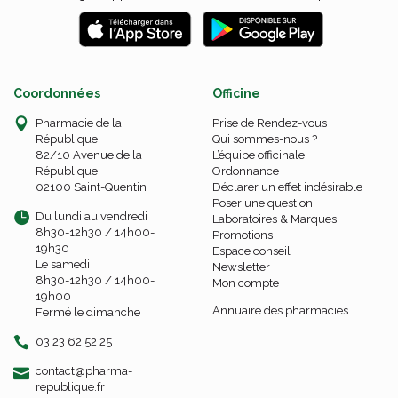
Coordonnées
Officine
Pharmacie de la
Prise de Rendez-vous
République
Qui sommes-nous ?
82/10 Avenue de la
L’équipe officinale
République
Ordonnance
02100 Saint-Quentin
Déclarer un effet indésirable
Poser une question
Du lundi au vendredi
Laboratoires & Marques
8h30-12h30 / 14h00-
Promotions
19h30
Espace conseil
Le samedi
Newsletter
8h30-12h30 / 14h00-
Mon compte
19h00
Annuaire des pharmacies
Fermé le dimanche
03 23 62 52 25
-
-
contact
@
pharma-
republique.fr