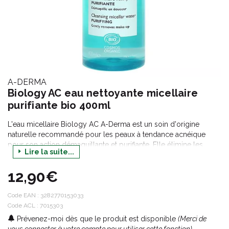
A-DERMA
Biology AC eau nettoyante micellaire
purifiante bio 400ml
L'eau micellaire Biology AC A-Derma est un soin d'origine
naturelle recommandé pour les peaux à tendance acnéique
pour son action démaquillante et purifiante. Elle élimine les
Lire la suite...
impuretés et traces de maquillage et resserre les pores pour
une peau plus nette. Elle est formulée à base de sève d'avoine
12,90€
Rhealba bio aux vertus hydratantes, rééquilibrantes et apaisantes,
d'aloé vera qui hydrate, d'extrait de pissenlit qui protège la peau
de la pollution, de glycérine aux vertus humectantes et d'extrait
Code EAN :
3282770153033
de garcinia aux propriétés antibactériennes, séboréductrices et
Code ACL : 7015303
apaisantes.
Prévenez-moi dès que le produit est disponible
(Merci de