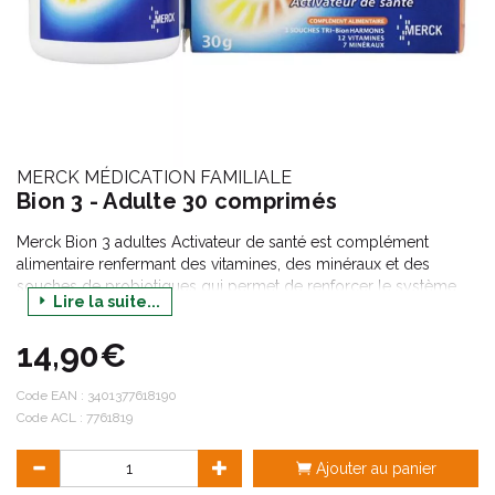
MERCK MÉDICATION FAMILIALE
Bion 3 - Adulte 30 comprimés
Merck Bion 3 adultes Activateur de santé est complément
alimentaire renfermant des vitamines, des minéraux et des
souches de probiotiques qui permet de renforcer le système
Lire la suite...
immunitaire, diminuer la fatigue et redonner du tonus et de la
vitalité.
14,90€
Code EAN :
3401377618190
Code ACL : 7761819
Ajouter au panier