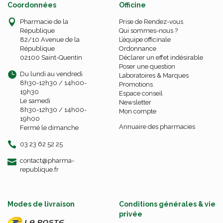
Coordonnées
Officine
Pharmacie de la
Prise de Rendez-vous
République
Qui sommes-nous ?
82/10 Avenue de la
L’équipe officinale
République
Ordonnance
02100 Saint-Quentin
Déclarer un effet indésirable
Poser une question
Du lundi au vendredi
Laboratoires & Marques
8h30-12h30 / 14h00-
Promotions
19h30
Espace conseil
Le samedi
Newsletter
8h30-12h30 / 14h00-
Mon compte
19h00
Annuaire des pharmacies
Fermé le dimanche
03 23 62 52 25
-
-
contact
@
pharma-
republique.fr
Modes de livraison
Conditions générales & vie
privée