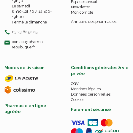
19h30
Espace conseil
Le samedi
Newsletter
8h30-12h30 / 14h00-
Mon compte
19h00
Annuaire des pharmacies
Fermé le dimanche
03 23 62 52 25
-
-
contact
@
pharma-
republique.fr
Modes de livraison
Conditions générales & vie
privée
CGV
Mentions légales
Données personnelles
Cookies
Pharmacie en ligne
Paiement sécurisé
agréée