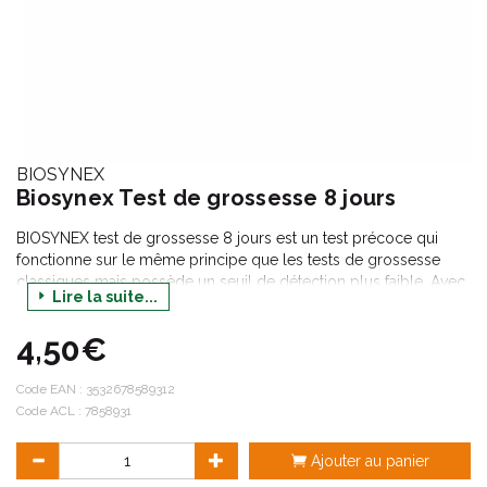
BIOSYNEX
Biosynex Test de grossesse 8 jours
BIOSYNEX test de grossesse 8 jours est un test précoce qui
fonctionne sur le même principe que les tests de grossesse
classiques mais possède un seuil de détection plus faible. Avec
Lire la suite...
ce test, il n’est plus nécessaire de connaître la date de ses
prochaines règles, car ce dernier est utilisable 8 jours après le
4,50€
rapport sexuel.
Code EAN :
3532678589312
Code ACL : 7858931
Ajouter au panier