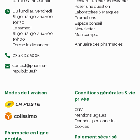
02100 Saint-Quentin
Déclarer un effet indésirable
Poser une question
Du lundi au vendredi
Laboratoires & Marques
8h30-12h30 / 14h00-
Promotions
19h30
Espace conseil
Le samedi
Newsletter
8h30-12h30 / 14h00-
Mon compte
19h00
Annuaire des pharmacies
Fermé le dimanche
03 23 62 52 25
-
-
contact
@
pharma-
republique.fr
Modes de livraison
Conditions générales & vie
privée
CGV
Mentions légales
Données personnelles
Cookies
Pharmacie en ligne
Paiement sécurisé
agréée