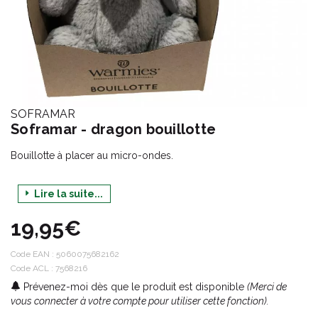
SOFRAMAR
Soframar - dragon bouillotte
Bouillotte à placer au micro-ondes.
Lire la suite...
La bouillotte WARMIES est dispositif médical de classe 1. Les
bienfaits de la chaleur: effet anti-stress, décontractant, détente
19,95€
des contractures musculaires, douleurs menstruelles, troubles
intestinaux (colique du nourrisson).
Code EAN :
5060075682162
Demandez conseil à votre pharmacien.
Code ACL : 7568216
Prévenez-moi dès que le produit est disponible
(Merci de
vous connecter à votre compte pour utiliser cette fonction).