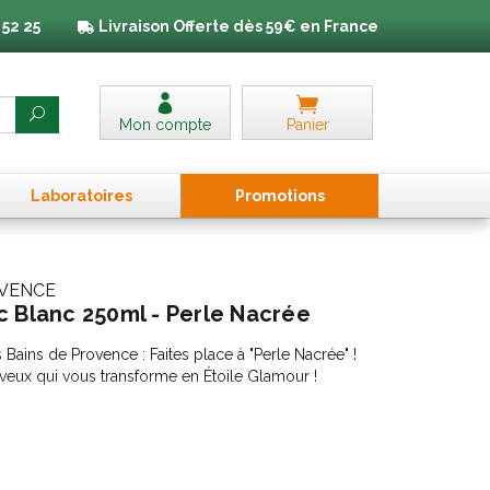
 52 25
Livraison
Offerte dès 59€ en France
Mon compte
Panier
Laboratoires
Promo
tion
s
OVENCE
c Blanc 250ml - Perle Nacrée
s Bains de Provence : Faites place à "Perle Nacrée" !
veux qui vous transforme en Étoile Glamour !
Nos brumes pailletées Corps & Cheveux sont
x qui cherchent à ajouter une étincelle à leur
e elles enveloppent votre être dans une aura de
es pailletées ajoutent une touche de fun et de