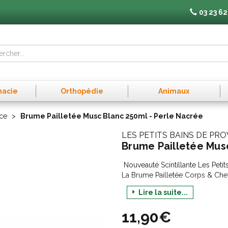
03 23 62
macie
Orthopédie
Animaux
nce
Brume Pailletée Musc Blanc 250ml - Perle Nacrée
LES PETITS BAINS DE PR
Brume Pailletée Mus
Nouveauté Scintillante Les Petit
La Brume Pailletée Corps & Che
Passez à la vitesse Glamour ! 
Lire la suite...
spécialement formulées pour ceu
quotidien. Elaborées en Provenc
11,90€
séduction irrésistible. Nos brum