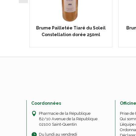
 Etoilée
Brume Pailletée Tiaré du Soleil
Bru
eil
Constellation dorée 250ml
Coordonnées
Officin
Pharmacie de la République
Prise de
82/10 Avenue de la République
Qui som
02100 Saint-Quentin
L’équipe 
Ordonna
Du lundi au vendredi
Déclarer 