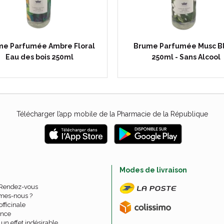
me Parfumée Ambre Floral
Brume Parfumée Musc B
Eau des bois 250ml
250ml - Sans Alcool
Télécharger l’app mobile de la Pharmacie de la République
e
Modes de livraison
 Rendez-vous
mes-nous ?
officinale
nce
un effet indésirable