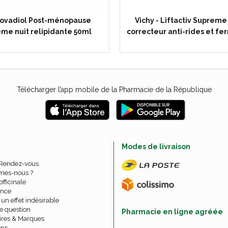
ovadiol Post-ménopause
Vichy - Liftactiv Supreme
me nuit relipidante 50ml
correcteur anti-rides et f
Télécharger l’app mobile de la Pharmacie de la République
e
Modes de livraison
 Rendez-vous
mes-nous ?
officinale
nce
un effet indésirable
e question
Pharmacie en ligne agréée
ires & Marques
ons