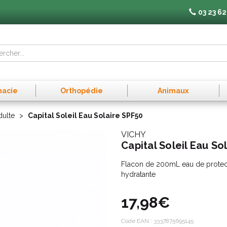
03 23 62
macie
Orthopédie
Animaux
dulte
Capital Soleil Eau Solaire SPF50
VICHY
Capital Soleil Eau So
Flacon de 200mL eau de protecti
hydratante
17,98€
Code EAN :
3337875695145