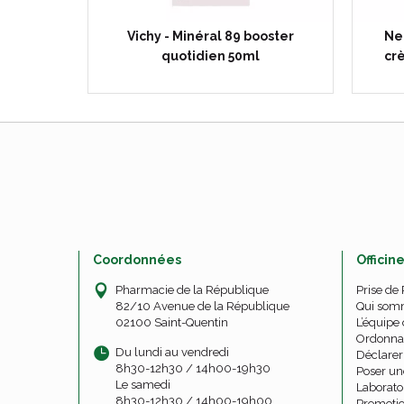
5mL
Vichy - Minéral 89 booster
Ne
quotidien 50ml
crè
Coordonnées
Officin
Pharmacie de la République
Prise de
82/10 Avenue de la République
Qui som
02100 Saint-Quentin
L’équipe 
Ordonna
Du lundi au vendredi
Déclarer 
8h30-12h30 / 14h00-19h30
Poser un
Le samedi
Laborato
8h30-12h30 / 14h00-19h00
Promoti