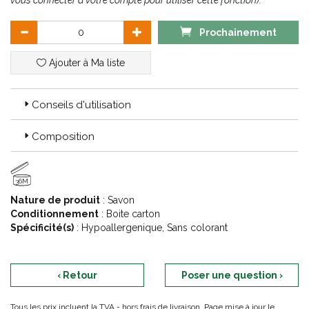
vous connecter à votre compte pour utiliser cette fonction).
Prochainement
Ajouter à Ma liste
Conseils d'utilisation
Composition
36M
Nature de produit
: Savon
Conditionnement
: Boite carton
Spécificité(s)
: Hypoallergenique, Sans colorant
‹ Retour
Poser une question ›
Tous les prix incluent la TVA - hors frais de livraison. Page mise à jour le