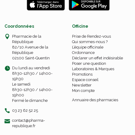
Coordonnées
Officine
Pharmacie de la
Prise de Rendez-vous
République
Qui sommes-nous ?
82/10 Avenue de la
L’équipe officinale
République
Ordonnance
02100 Saint-Quentin
Déclarer un effet indésirable
Poser une question
Du lundi au vendredi
Laboratoires & Marques
8h30-12h30 / 14h00-
Promotions
19h30
Espace conseil
Le samedi
Newsletter
8h30-12h30 / 14h00-
Mon compte
19h00
Annuaire des pharmacies
Fermé le dimanche
03 23 62 52 25
-
-
contact
@
pharma-
republique.fr