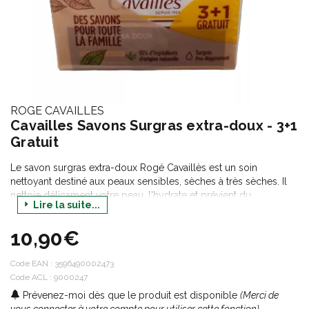
ROGE CAVAILLES
Cavailles Savons Surgras extra-doux - 3+1
Gratuit
Le savon surgras extra-doux Rogé Cavaillès est un soin
nettoyant destiné aux peaux sensibles, sèches à très sèches. Il
nettoie délicament votre peau, l'hydrate et prévient du
Lire la suite...
dessèchement cutané. Il protège la peau des agressions
extérieures grâce à ses agents surgras. Utilisé au quotidien, votre
10,90€
peau est nourrie en profondeur et retrouve sa souplesse et sa
douceur. Lot de 3.
Code EAN :
3596490002473
Code ACL : 9000247
Prévenez-moi dès que le produit est disponible
(Merci de