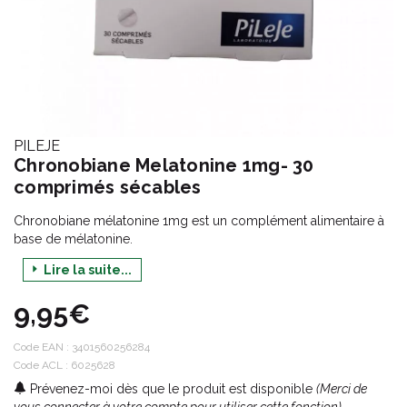
PILEJE
Chronobiane Melatonine 1mg- 30
comprimés sécables
Chronobiane mélatonine 1mg est un complément alimentaire à
base de mélatonine.
Elle contribue à réduire le temps d'endormissement et à
Lire la suite...
atténuer les effets du décalage horaire.
9,95€
Code EAN :
3401560256284
Code ACL : 6025628
Prévenez-moi dès que le produit est disponible
(Merci de