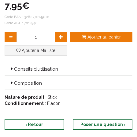
7,95€
pollution. Il laisse les lèvres souples, réparées et apaisées.
Code EAN :
3282770149401
Code ACL : 7014940
Ajouter au panier
Ajouter à Ma liste
Conseils d'utilisation
Composition
Nature de produit
: Stick
Conditionnement
: Flacon
‹ Retour
Poser une question ›