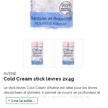
AVENE
Cold Cream stick lèvres 2x4g
Le stick lèvres Cold Cream d'Avène est idéal pour les lèvres
desséchées et abîmées. Il permet de nourrir en profondeur et
de réparer les lèvres. Il aide à calmer les sensations de
Lire la suite...
tiraillements, les pelades et les gerçures. Il dépose un film
protecteur sur les lèvres pour lutter contre le froid, le vent ou la