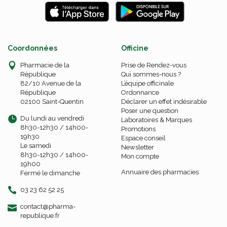
Coordonnées
Officine
Pharmacie de la
Prise de Rendez-vous
République
Qui sommes-nous ?
82/10 Avenue de la
L’équipe officinale
République
Ordonnance
02100 Saint-Quentin
Déclarer un effet indésirable
Poser une question
Du lundi au vendredi
Laboratoires & Marques
8h30-12h30 / 14h00-
Promotions
19h30
Espace conseil
Le samedi
Newsletter
8h30-12h30 / 14h00-
Mon compte
19h00
Annuaire des pharmacies
Fermé le dimanche
03 23 62 52 25
-
-
contact
@
pharma-
republique.fr