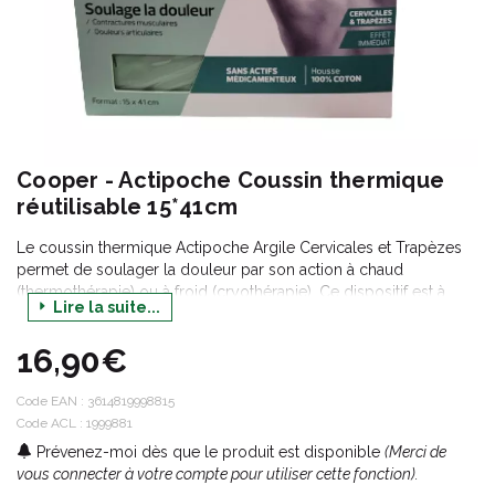
Cooper - Actipoche Coussin thermique
réutilisable 15*41cm
Le coussin thermique Actipoche Argile Cervicales et Trapèzes
permet de soulager la douleur par son action à chaud
(thermothérapie) ou à froid (cryothérapie). Ce dispositif est à
Lire la suite...
base d'argile d'origine naturelle pour soulager vos douleurs
sans actifs médicamenteux.
16,90€
Son format ergonomique lui permet de soulager les douleurs
localisées au niveau des cervicales et des trapèzes.
Code EAN :
3614819998815
Utilisations à chaud :
Code ACL : 1999881
contractures musculaires, maux de dos,
torticolis.
Prévenez-moi dès que le produit est disponible
(Merci de
vous connecter à votre compte pour utiliser cette fonction).
Utilisations à froid
: élongations, coups et hématomes.