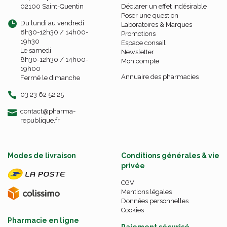
02100 Saint-Quentin
Déclarer un effet indésirable
Poser une question
Du lundi au vendredi
Laboratoires & Marques
8h30-12h30 / 14h00-
Promotions
19h30
Espace conseil
Le samedi
Newsletter
8h30-12h30 / 14h00-
Mon compte
19h00
Annuaire des pharmacies
Fermé le dimanche
03 23 62 52 25
-
-
contact
@
pharma-
republique.fr
Modes de livraison
Conditions générales & vie
privée
CGV
Mentions légales
Données personnelles
Cookies
Pharmacie en ligne