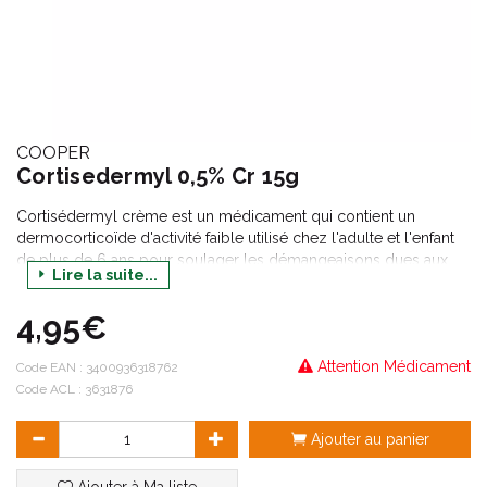
COOPER
Cortisedermyl 0,5% Cr 15g
Cortisédermyl crème est un médicament qui contient un
dermocorticoïde d'activité faible utilisé chez l'adulte et l'enfant
de plus de 6 ans pour soulager les démangeaisons dues aux
Lire la suite...
piqûres d'insectes, aux piqûres d'orties, et pour soulager les
coups de soleil peu étendus (érythème solaire).
4,95€
Attention Médicament
Code EAN :
3400936318762
Code ACL : 3631876
Ajouter au panier