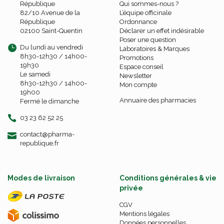
République
Qui sommes-nous ?
82/10 Avenue de la
L’équipe officinale
République
Ordonnance
02100 Saint-Quentin
Déclarer un effet indésirable
Poser une question
Du lundi au vendredi
Laboratoires & Marques
8h30-12h30 / 14h00-
Promotions
19h30
Espace conseil
Le samedi
Newsletter
8h30-12h30 / 14h00-
Mon compte
19h00
Annuaire des pharmacies
Fermé le dimanche
03 23 62 52 25
-
-
contact
@
pharma-
republique.fr
Modes de livraison
Conditions générales & vie
privée
CGV
Mentions légales
Données personnelles