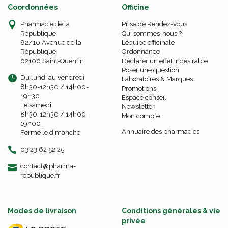
Coordonnées
Officine
Pharmacie de la
Prise de Rendez-vous
République
Qui sommes-nous ?
82/10 Avenue de la
L’équipe officinale
République
Ordonnance
02100 Saint-Quentin
Déclarer un effet indésirable
Poser une question
Du lundi au vendredi
Laboratoires & Marques
8h30-12h30 / 14h00-
Promotions
19h30
Espace conseil
Le samedi
Newsletter
8h30-12h30 / 14h00-
Mon compte
19h00
Annuaire des pharmacies
Fermé le dimanche
03 23 62 52 25
-
-
contact
@
pharma-
republique.fr
Modes de livraison
Conditions générales & vie
privée