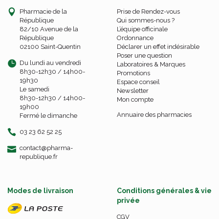
Pharmacie de la
Prise de Rendez-vous
République
Qui sommes-nous ?
82/10 Avenue de la
L’équipe officinale
République
Ordonnance
02100 Saint-Quentin
Déclarer un effet indésirable
Poser une question
Du lundi au vendredi
Laboratoires & Marques
8h30-12h30 / 14h00-
Promotions
19h30
Espace conseil
Le samedi
Newsletter
8h30-12h30 / 14h00-
Mon compte
19h00
Annuaire des pharmacies
Fermé le dimanche
03 23 62 52 25
-
-
contact
@
pharma-
republique.fr
Modes de livraison
Conditions générales & vie
privée
CGV