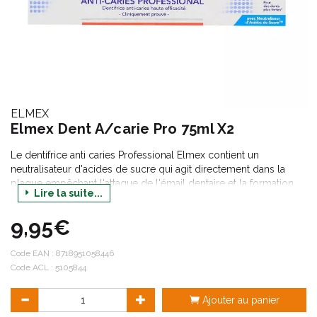
ELMEX
Elmex Dent A/carie Pro 75ml X2
Le dentifrice anti caries Professional Elmex contient un
neutralisateur d'acides de sucre qui agit directement dans la
plaque empêchant l'attaque de l'émail dentaire et la formation
Lire la suite...
de caries. Il contient également du calcium et du fluorure
permettant une reminéralisation des dents 4 fois plus importante
9,95€
qu'avec un dentifrice classique et renforçant la résistance et la
solidité des dents.
Code EAN :
8718951058446
Code ACL : 5105844
Ajouter au panier