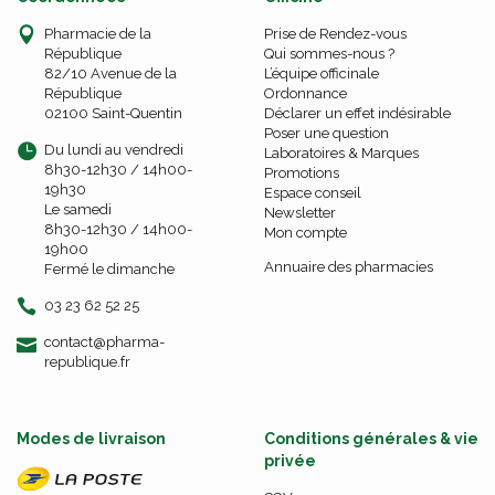
Pharmacie de la
Prise de Rendez-vous
République
Qui sommes-nous ?
82/10 Avenue de la
L’équipe officinale
République
Ordonnance
02100 Saint-Quentin
Déclarer un effet indésirable
Poser une question
Du lundi au vendredi
Laboratoires & Marques
8h30-12h30 / 14h00-
Promotions
19h30
Espace conseil
Le samedi
Newsletter
8h30-12h30 / 14h00-
Mon compte
19h00
Annuaire des pharmacies
Fermé le dimanche
03 23 62 52 25
-
-
contact
@
pharma-
republique.fr
Modes de livraison
Conditions générales & vie
privée