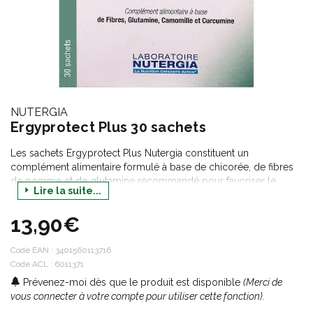
NUTERGIA
Ergyprotect Plus 30 sachets
Les sachets Ergyprotect Plus Nutergia constituent un
complément alimentaire formulé à base de chicorée, de fibres
de pomme et de glutamine recommandé pour favoriser le
Lire la suite...
confort digestif grâce à la camomille qui entre aussi dans leur
composition. Elles contiennent également de la vitamine B2 qui
13,90€
protège les cellules contre le stress oxydatif et favorise des
muqueuses saines, ainsi que des polyphénols de raisin et de la
curcumine.
Code EAN :
3401560113716
Code ACL : 6011371
Prévenez-moi dès que le produit est disponible
(Merci de
vous connecter à votre compte pour utiliser cette fonction).