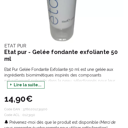
ETAT PUR
Etat pur - Gelée fondante exfoliante 50
ml
Etat Pur Gelée Fondante Exfoliante 50 ml est une gelée aux
ingrédients biomimétiques inspirés des composants
naturellement présents dans la peau, sélectionnés pour leur
Lire la suite...
degré de pureté et leur parfaite affinité avec la peau. Elle élimine
en douceur les cellules mortes et les impuretés.
14,90€
Testé sous contrôle dermatologique.
Fabriqué en France
Code EAN :
3760201231500
Code ACL : 0123150
Prévenez-moi dès que le produit est disponible
(Merci de