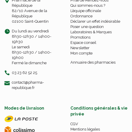
Pharmacie de la
Prise de Rendez-vous
République
Qui sommes-nous ?
82/10 Avenue de la
L’équipe officinale
République
Ordonnance
02100 Saint-Quentin
Déclarer un effet indésirable
Poser une question
Du lundi au vendredi
Laboratoires & Marques
8h30-12h30 / 14h00-
Promotions
19h30
Espace conseil
Le samedi
Newsletter
8h30-12h30 / 14h00-
Mon compte
19h00
Annuaire des pharmacies
Fermé le dimanche
03 23 62 52 25
-
-
contact
@
pharma-
republique.fr
Modes de livraison
Conditions générales & vie
privée
CGV
Mentions légales