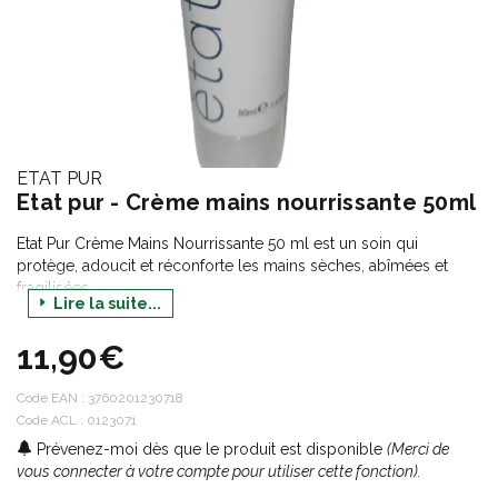
ETAT PUR
Etat pur - Crème mains nourrissante 50ml
Etat Pur Crème Mains Nourrissante 50 ml est un soin qui
protège, adoucit et réconforte les mains sèches, abîmées et
fragilisées.
Lire la suite...
Ses ingrédients biomimétiques, inspirés des composants
naturellement présents dans la peau, ont été sélectionnés pour
11,90€
leur degré de pureté et leur parfaite affinité avec la peau, pour lui
donner juste ce dont elle a besoin.
Code EAN :
3760201230718
Code ACL : 0123071
Fondante et non-grasse, elle laisse les mains agréablement
Prévenez-moi dès que le produit est disponible
(Merci de
parfumées.
vous connecter à votre compte pour utiliser cette fonction).
Testé sous contrôle dermatologique.