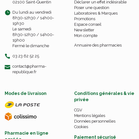
02100 Saint-Quentin
Déclarer un effet indésirable
Poser une question
Du lundi au vendredi
Laboratoires & Marques
8h30-12h30 / 14h00-
Promotions
19h30
Espace conseil
Le samedi
Newsletter
8h30-12h30 / 14h00-
Mon compte
19h00
Annuaire des pharmacies
Fermé le dimanche
03 23 62 52 25
-
-
contact
@
pharma-
republique.fr
Modes de livraison
Conditions générales & vie
privée
CGV
Mentions légales
Données personnelles
Cookies
Pharmacie en ligne
Paiement sécurisé