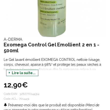
A-DERMA
Exomega Control Gel Emollient 2 en 1 -
500ml
Le Gel lavant émollient EXOMEGA CONTROL nettoie (visage,
corps, cheveux), apaise à 98%¹ et protège les peaux sèches à
tendance à l'eczéma atopique dès la naissance grâce à sa
Lire la suite...
formule BIODEGRADABLE* contenant 86% d'ingrédients
d'origine naturelle.
12,90€
Code EAN :
3282770144314
Code ACL : 7014431
Prévenez-moi dès que le produit est disponible
(Merci de