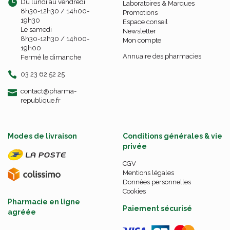
Du lundi au vendredi
Laboratoires & Marques
8h30-12h30 / 14h00-
Promotions
19h30
Espace conseil
Le samedi
Newsletter
8h30-12h30 / 14h00-
Mon compte
19h00
Annuaire des pharmacies
Fermé le dimanche
03 23 62 52 25
-
-
contact
@
pharma-
republique.fr
Modes de livraison
Conditions générales & vie
privée
CGV
Mentions légales
Données personnelles
Cookies
Pharmacie en ligne
Paiement sécurisé
agréée