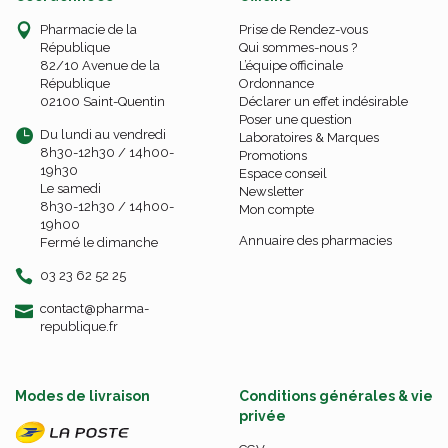
Pharmacie de la
Prise de Rendez-vous
République
Qui sommes-nous ?
82/10 Avenue de la
L’équipe officinale
République
Ordonnance
02100 Saint-Quentin
Déclarer un effet indésirable
Poser une question
Du lundi au vendredi
Laboratoires & Marques
8h30-12h30 / 14h00-
Promotions
19h30
Espace conseil
Le samedi
Newsletter
8h30-12h30 / 14h00-
Mon compte
19h00
Annuaire des pharmacies
Fermé le dimanche
03 23 62 52 25
-
-
contact
@
pharma-
republique.fr
Modes de livraison
Conditions générales & vie
privée