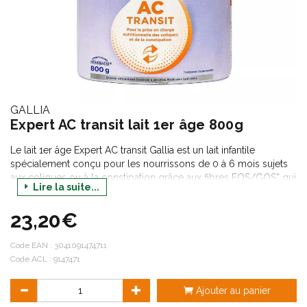
GALLIA
Expert AC transit lait 1er âge 800g
Le lait 1er âge Expert AC transit Gallia est un lait infantile
spécialement conçu pour les nourrissons de 0 à 6 mois sujets
aux coliques ou à la constipation grâce aux fibres FOS/GOS* qui
Lire la suite...
entrent dans sa composition. Il contient également des
vitamines, des minéraux, des acides gras et des protéines qui
23,20€
répondent aux besoins nutritionnels spécifiques du nourrisson.
Code EAN :
3041091474711
Code ACL : 9147471
Ajouter au panier