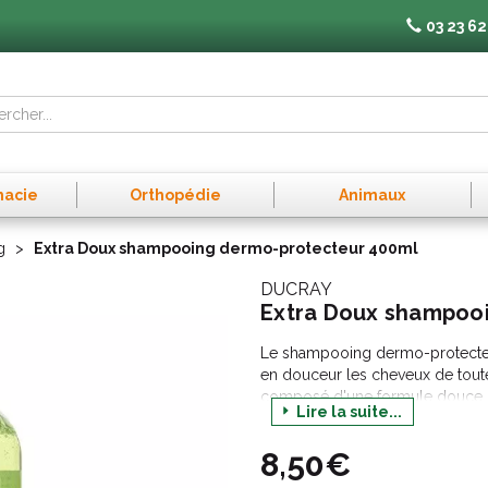
03 23 62
macie
Orthopédie
Animaux
g
Extra Doux shampooing dermo-protecteur 400ml
DUCRAY
Extra Doux shampoo
Le shampooing dermo-protecteu
en douceur les cheveux de toute 
composé d'une formule douce res
Lire la suite...
brillants et souples. Il ne contie
yeux.
8,50€