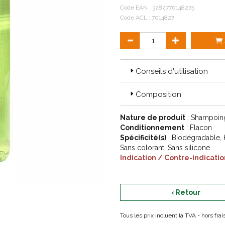
Code EAN :
3282770148275
Code ACL : 7014827
Conseils d'utilisation
Composition
Nature de produit
: Shampoin
Conditionnement
: Flacon
Spécificité(s)
: Biodégradable, H
Sans colorant, Sans silicone
Indication / Contre-indicatio
‹ Retour
Tous les prix incluent la TVA - hors fr