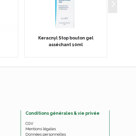
Keracnyl Stop bouton gel
Keracny
asséchant 10ml
Conditions générales & vie privée
CGV
Mentions légales
Données personnelles