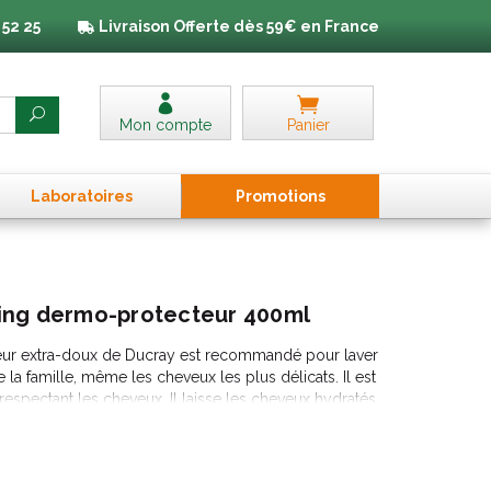
 52 25
Livraison
Offerte dès 59€ en France
Mon compte
Panier
Laboratoires
Promo
tion
s
ing dermo-protecteur 400ml
r extra-doux de Ducray est recommandé pour laver
la famille, même les cheveux les plus délicats. Il est
pectant les cheveux. Il laisse les cheveux hydratés,
nt pas de colorant, ni de silicone et ne pique pas les