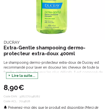
DUCRAY
Extra-Gentle shampooing dermo-
protecteur extra-doux 400ml
Le shampooing dermo-protecteur extra-doux de Ducray est
recommandé pour laver en douceur les cheveux de toute la
famille, même les cheveux les plus délicats. Il est composé de
Lire la suite...
vitamine E qui a des vertus anti-oxydantes et d'une formule
douce respectant les cheveux. Il laisse les cheveux hydratés,
8,90€
brillants et souples.
Code EAN :
3282770148282
Code ACL : 7014828
Prévenez-moi dès que le produit est disponible
(Merci de