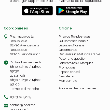
Télécharger l’app mobile de la Pharmacie de la République
Coordonnées
Officine
Pharmacie de la
Prise de Rendez-vous
République
Qui sommes-nous ?
82/10 Avenue de la
L’équipe officinale
République
Ordonnance
02100 Saint-Quentin
Déclarer un effet indésirable
Poser une question
Du lundi au vendredi
Laboratoires & Marques
8h30-12h30 / 14h00-
Promotions
19h30
Espace conseil
Le samedi
Newsletter
8h30-12h30 / 14h00-
Mon compte
19h00
Annuaire des pharmacies
Fermé le dimanche
03 23 62 52 25
-
-
contact
@
pharma-
republique.fr