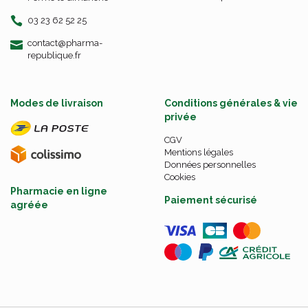
03 23 62 52 25
-
-
contact
@
pharma-
republique.fr
Modes de livraison
Conditions générales & vie
privée
CGV
Mentions légales
Données personnelles
Cookies
Pharmacie en ligne
Paiement sécurisé
agréée