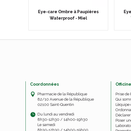
pières
Eye-care Ombre à Paupières
Eye
l
Waterproof - Miel
Coordonnées
Officin
Pharmacie de la République
Prise de
82/10 Avenue de la République
Qui som
02100 Saint-Quentin
L’équipe 
Ordonna
Du lundi au vendredi
Déclarer 
8h30-12h30 / 14h00-19h30
Poser un
Le samedi
Laborato
8h30-12h30 / 14h00-19h00
Promoti