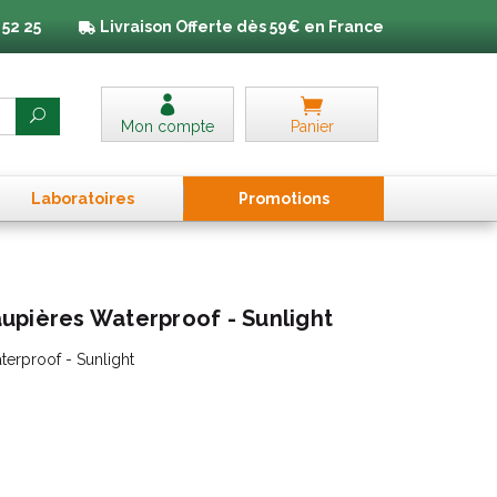
 52 25
Livraison
Offerte dès 59€ en France
Mon compte
Panier
Laboratoires
Promo
tion
s
upières Waterproof - Sunlight
erproof - Sunlight