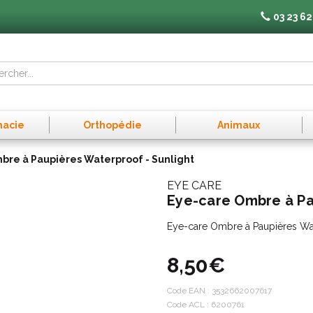
03 23 62
macie
Orthopédie
Animaux
bre à Paupières Waterproof - Sunlight
EYE CARE
Eye-care Ombre à Pa
Eye-care Ombre à Paupières Wat
8,50€
Code EAN :
3532662007617
Code ACL : 6200761