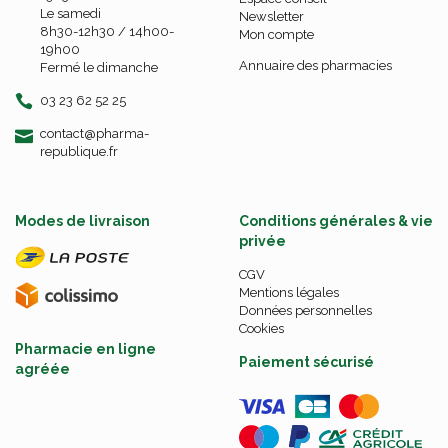
Le samedi
Newsletter
8h30-12h30 / 14h00-
Mon compte
19h00
Annuaire des pharmacies
Fermé le dimanche
03 23 62 52 25
-
-
contact
@
pharma-
republique.fr
Modes de livraison
Conditions générales & vie
privée
CGV
Mentions légales
Données personnelles
Cookies
Pharmacie en ligne
Paiement sécurisé
agréée