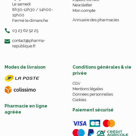
Le samedi
Newsletter
8h30-12h30 / 14h00-
Mon compte
19h00
Annuaire des pharmacies
Fermé le dimanche
03 23 62 52 25
-
-
contact
@
pharma-
republique.fr
Modes de livraison
Conditions générales & vie
privée
CGV
Mentions légales
Données personnelles
Cookies
Pharmacie en ligne
Paiement sécurisé
agréée