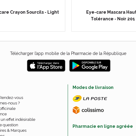
are Crayon Sourcils - Light
Eye-care Mascara Hau
Tolérance - Noir 201
Télécharger l’app mobile de la Pharmacie de la République
e
Modes de livraison
 Rendez-vous
mes-nous ?
officinale
nce
un effet indésirable
e question
Pharmacie en ligne agréée
ires & Marques
ons