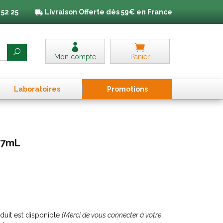
 52 25
Livraison
Offerte dès 59€ en France
Mon compte
Panier
Laboratoires
Promo
tion
s
4,7mL
uit est disponible
(Merci de vous connecter à votre