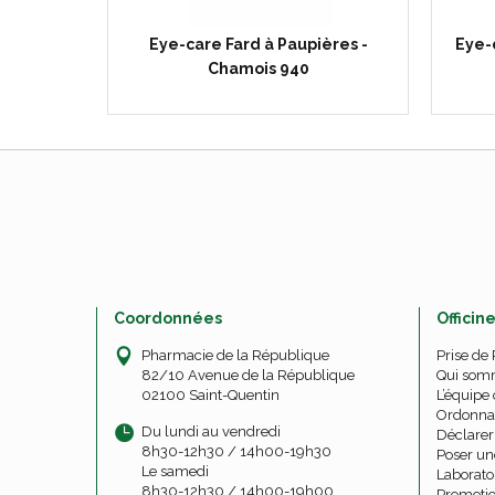
 Emeraude
Eye-care Fard à Paupières -
Eye-c
Chamois 940
Coordonnées
Officin
Pharmacie de la République
Prise de
82/10 Avenue de la République
Qui som
02100 Saint-Quentin
L’équipe 
Ordonna
Du lundi au vendredi
Déclarer 
8h30-12h30 / 14h00-19h30
Poser un
Le samedi
Laborato
8h30-12h30 / 14h00-19h00
Promoti