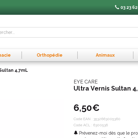
03 23 62
macie
Orthopédie
Animaux
 Sultan 4,7mL
EYE CARE
Ultra Vernis Sultan 
6,50€
Code EAN :
3532663005360
Code ACL : 6300536
Prévenez-moi dès que le prod