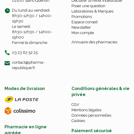
02100 Saint-Quentin
Déclarer un effet indésirable
Poser une question
Du lundi au vendredi
Laboratoires & Marques
8h30-12h30 / 14h00-
Promotions
19h30
Espace conseil
Le samedi
Newsletter
8h30-12h30 / 14h00-
Mon compte
19h00
Annuaire des pharmacies
Fermé le dimanche
03 23 62 52 25
-
-
contact
@
pharma-
republique.fr
Modes de livraison
Conditions générales & vie
privée
CGV
Mentions légales
Données personnelles
Cookies
Pharmacie en ligne
Paiement sécurisé
agréée