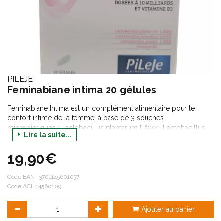
PILEJE
Feminabiane intima 20 gélules
Feminabiane Intima est un complément alimentaire pour le
confort intime de la femme, à base de 3 souches
microbiotiques : Lactobacillus plantarum LA901, Lactobacillus
Lire la suite...
helveticus LA401, Lactobacillus gasseri LA806 et de vitamine B2.
La vitamine B2 contribue au maintien de muqueuses normales et
19,90€
à protéger les cellules contre le stress oxydatif.
Il convient également aux femmes enceintes, allaitantes et aux
jeunes filles après leurs premiers cycles.
Code EAN :
3701145601097
Code ACL : 4560109
Ajouter au panier