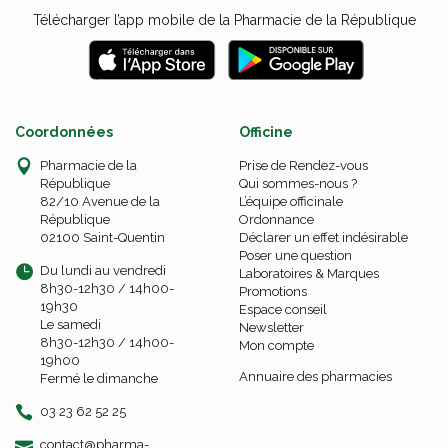
Télécharger l’app mobile de la Pharmacie de la République
Coordonnées
Officine
Pharmacie de la
Prise de Rendez-vous
République
Qui sommes-nous ?
82/10 Avenue de la
L’équipe officinale
République
Ordonnance
02100 Saint-Quentin
Déclarer un effet indésirable
Poser une question
Du lundi au vendredi
Laboratoires & Marques
8h30-12h30 / 14h00-
Promotions
19h30
Espace conseil
Le samedi
Newsletter
8h30-12h30 / 14h00-
Mon compte
19h00
Annuaire des pharmacies
Fermé le dimanche
03 23 62 52 25
-
-
contact
@
pharma-