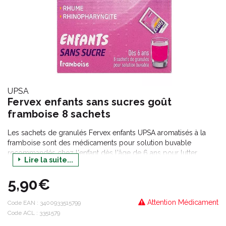
UPSA
Fervex enfants sans sucres goût
framboise 8 sachets
Les sachets de granulés Fervex enfants UPSA aromatisés à la
framboise sont des médicaments pour solution buvable
recommandés chez l'enfant dès l'âge de 6 ans pour lutter
Lire la suite...
contre les symptômes liés aux rhumes et aux états grippaux
(éternuements, larmoiements, nez qui coule, maux de tête et
5,90€
fièvre).
Attention Médicament
Code EAN :
3400933515799
Code ACL : 3351579