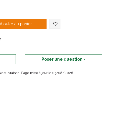
GUM EASY-FLOSSERS est très facile à utiliser !
Ajouter au panier
e
Poser une question ›
ais de livraison. Page mise à jour le 03/08/2026.