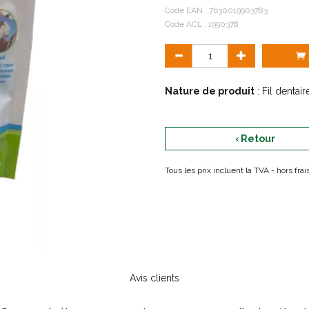
dents ne peut pas atteindre.
Code EAN :
7630019903783
Notre porte-fil prêt à l'emploi 
Code ACL : 1990378
Nature de produit
: Fil dentair
‹ Retour
Tous les prix incluent la TVA - hors fr
Avis clients