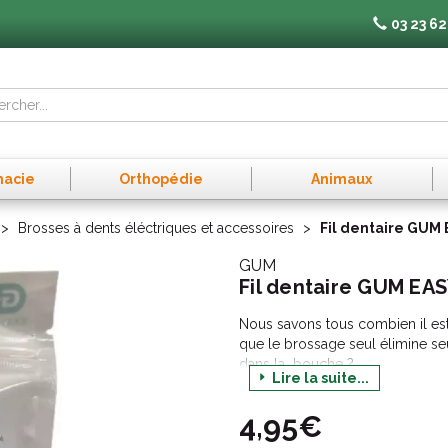
03 23 62
macie
Orthopédie
Animaux
Brosses à dents éléctriques et accessoires
Fil dentaire GUM
GUM
Fil dentaire GUM EA
Nous savons tous combien il est
que le brossage seul élimine se
dans la bouche ?
Lire la suite...
Des études ont montré que si vou
pouvez éliminer jusqu'à 70% de l
4,95€
dents et sous la gencive, zones