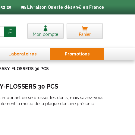
 52 25
Livraison
Offerte dès 59€ en France
Mon compte
Panier
Laboratoires
Promo
tion
s
 EASY-FLOSSERS 30 PCS
SY-FLOSSERS 30 PCS
 important de se brosser les dents, mais saviez-vous
ulement la moitié de la plaque dentaire présente
s utilisez le fil dentaire après le brossage, vous
a plaque. Le fil dentaire permet de nettoyer entre les
 où la plaque peut s’accumuler et que la brosse à