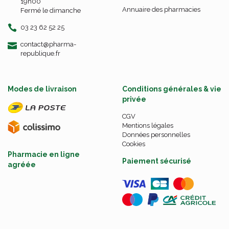
19h00
Annuaire des pharmacies
Fermé le dimanche
03 23 62 52 25
-
-
contact
@
pharma-
republique.fr
Modes de livraison
Conditions générales & vie
privée
CGV
Mentions légales
Données personnelles
Cookies
Pharmacie en ligne
Paiement sécurisé
agréée