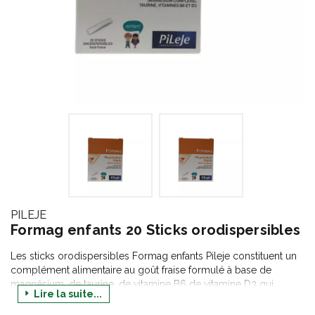
PILEJE
Formag enfants 20 Sticks orodispersibles
Les sticks orodispersibles Formag enfants Pileje constituent un
complément alimentaire au goût fraise formulé à base de
magnésium, de taurine, de vitamine B6 de vitamine D3 qui
Lire la suite...
contribue à une croissance et un développement osseux
normaux. Ces sticks orodispersibles sont recommandés pour