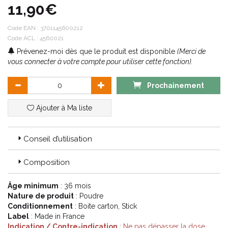
11,90€
les enfants dès l'âge de 3 ans.
Code EAN :
3701145600212
Code ACL : 4560021
Prévenez-moi dès que le produit est disponible
(Merci de
vous connecter à votre compte pour utiliser cette fonction).
Prochainement
Ajouter à Ma liste
Conseil d’utilisation
Composition
Âge minimum
: 36 mois
Nature de produit
: Poudre
Conditionnement
: Boite carton, Stick
Label
: Made in France
Indication / Contre-indication
: Ne pas dépasser la dose