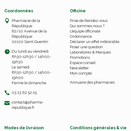
Coordonnées
Officine
Pharmacie de la
Prise de Rendez-vous
République
Qui sommes-nous ?
82/10 Avenue de la
L’équipe officinale
République
Ordonnance
02100 Saint-Quentin
Déclarer un effet indésirable
Poser une question
Du lundi au vendredi
Laboratoires & Marques
8h30-12h30 / 14h00-
Promotions
19h30
Espace conseil
Le samedi
Newsletter
8h30-12h30 / 14h00-
Mon compte
19h00
Annuaire des pharmacies
Fermé le dimanche
03 23 62 52 25
-
-
contact
@
pharma-
republique.fr
Modes de livraison
Conditions générales & vie