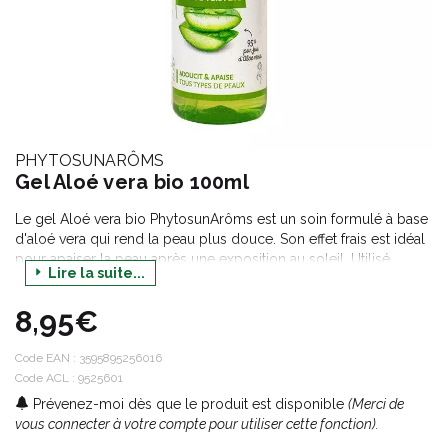
PHYTOSUNARÔMS
Gel Aloé vera bio 100ml
Le gel Aloé vera bio PhytosunArôms est un soin formulé à base
d'aloé vera qui rend la peau plus douce. Son effet frais est idéal
pour apaiser la peau après une exposition au soleil. Utilisé
Lire la suite...
quotidiennement, il protège également des irritations et laisse
un film protecteur sur la peau. Sa texture non collante est
8,95€
rapidement absorbée.
Code EAN :
3595895256016
Code ACL : 9525601
Prévenez-moi dès que le produit est disponible
(Merci de
vous connecter à votre compte pour utiliser cette fonction).