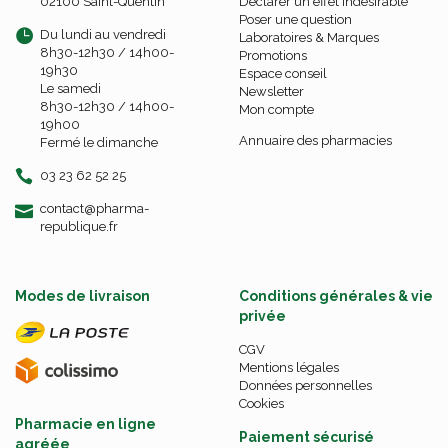
02100 Saint-Quentin
Déclarer un effet indésirable
Poser une question
Du lundi au vendredi
Laboratoires & Marques
8h30-12h30 / 14h00-
Promotions
19h30
Espace conseil
Le samedi
Newsletter
8h30-12h30 / 14h00-
Mon compte
19h00
Annuaire des pharmacies
Fermé le dimanche
03 23 62 52 25
-
-
contact
@
pharma-
republique.fr
Modes de livraison
Conditions générales & vie
privée
CGV
Mentions légales
Données personnelles
Cookies
Pharmacie en ligne
Paiement sécurisé
agréée