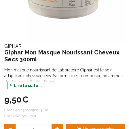
GIPHAR
Giphar Mon Masque Nourissant Cheveux
Secs 300ml
Mon masque nourrissant de Laboratoire Giphar est le soin
adapté aux cheveux secs. Sa formule est composée notamment
de Beurre de Karité, d'Huile
Lire la suite...
de graine de Sésame et d' Extrait d'Abricot.
Cette formule laisse les cheveux doux, brillants et protégés.
9,50€
Après utilisation, les cheveux sont nourris, réparés et facile à
coiffer.
Testé sous contrôle dermatologique.
Code EAN :
3664696003010
Code ACL : 9600301