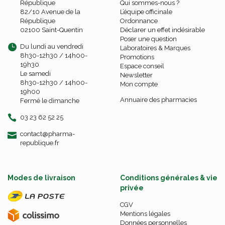
République
Qui sommes-nous ?
82/10 Avenue de la
L’équipe officinale
République
Ordonnance
02100 Saint-Quentin
Déclarer un effet indésirable
Poser une question
Du lundi au vendredi
Laboratoires & Marques
8h30-12h30 / 14h00-
Promotions
19h30
Espace conseil
Le samedi
Newsletter
8h30-12h30 / 14h00-
Mon compte
19h00
Annuaire des pharmacies
Fermé le dimanche
03 23 62 52 25
-
-
contact
@
pharma-
republique.fr
Modes de livraison
Conditions générales & vie
privée
CGV
Mentions légales
Données personnelles