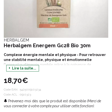
HERBALGEM
Herbalgem Energem Gc28 Bio 30m
Complexe énergie mentale et physique - Pour retrouver
une stabilité mentale, physique et émotionnelle
Donne plus d'énergie mentale grâce à la présence de
Lire la suite...
l’aubépine, la lavande et la valériane. Il contient également du
sorbier qui a une influence positive sur l’énergie.
18,70€
Code EAN :
5425009103234
Code ACL : 0910323
Prévenez-moi dès que le produit est disponible
(Merci de
vous connecter à votre compte pour utiliser cette fonction).