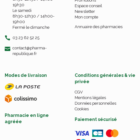
Promotions
19h30
Espace conseil
Le samedi
Newsletter
8h30-12h30 / 14h00-
Mon compte
19h00
Annuaire des pharmacies
Fermé le dimanche
03 23 62 52 25
-
-
contact
@
pharma-
republique.fr
Modes de livraison
Conditions générales & vie
privée
CGV
Mentions légales
Données personnelles
Cookies
Pharmacie en ligne
Paiement sécurisé
agréée