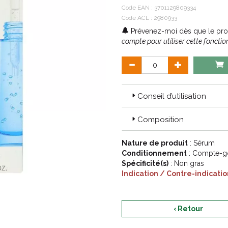
Code EAN :
3701129809334
Code ACL : 2980933
Prévenez-moi dès que le prod
compte pour utiliser cette fonction
Conseil d’utilisation
Composition
Nature de produit
: Sérum
Conditionnement
: Compte-go
Spécificité(s)
: Non gras
Indication / Contre-indicatio
‹ Retour