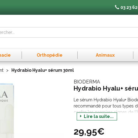
03 23 62
macie
Orthopédie
Animaux
nt
Hydrabio Hyalu+ sérum 30ml
BIODERMA
Hydrabio Hyalu+ sér
Le sérum Hydrabio Hyalu+ Biode
recommandé pour tous types de 
contre les premiers signes de l'
Lire la suite...
poids moléculaire qui redonne de
niacinamide qui agit en renforça
29,95€
repulper la peau, lisser es rides 
redonner de la luminosité, de l'éc