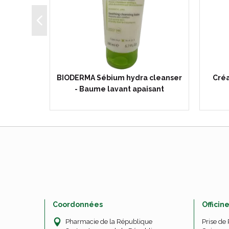
fluide
BIODERMA Sébium hydra cleanser
Créa
mL
- Baume lavant apaisant
Coordonnées
Officin
Pharmacie de la République
Prise de