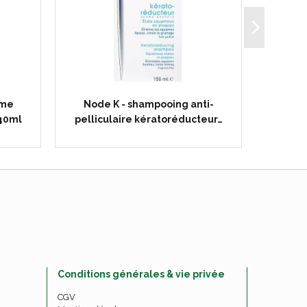
ème
Node K - shampooing anti-
Sébiu
 40ml
pelliculaire kératoréducteur…
p
Conditions générales & vie privée
CGV