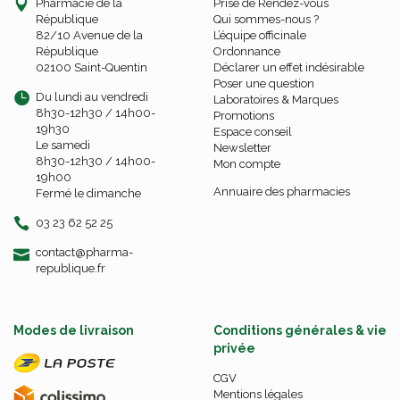
Pharmacie de la
Prise de Rendez-vous
République
Qui sommes-nous ?
82/10 Avenue de la
L’équipe officinale
République
Ordonnance
02100 Saint-Quentin
Déclarer un effet indésirable
Poser une question
Du lundi au vendredi
Laboratoires & Marques
8h30-12h30 / 14h00-
Promotions
19h30
Espace conseil
Le samedi
Newsletter
8h30-12h30 / 14h00-
Mon compte
19h00
Annuaire des pharmacies
Fermé le dimanche
03 23 62 52 25
-
-
contact
@
pharma-
republique.fr
Modes de livraison
Conditions générales & vie
privée
CGV
Mentions légales