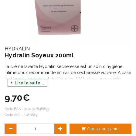
HYDRALIN
Hydralin Soyeux 200ml
La crème lavante Hydralin sécheresse est un soin d'hygiène
intime doux recommandé en cas de sécheresse vulvaire. À base
de Camelia japonica et de Céraphyl RMT, elle a une activité
Lire la suite...
hydratante efficace et durable. Elle nettoie en douceur et
préserve l'équilibre intime quotidiennement grâce à son pH
9,70€
physiologique.
Code EAN :
3401347848893
Code ACL : 4784889
Ajouter au panier