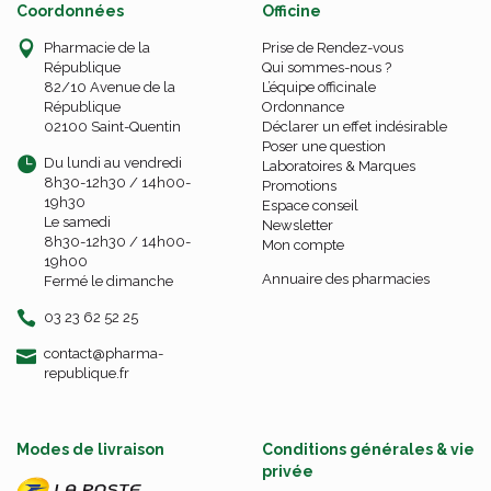
Coordonnées
Officine
Pharmacie de la
Prise de Rendez-vous
République
Qui sommes-nous ?
82/10 Avenue de la
L’équipe officinale
République
Ordonnance
02100 Saint-Quentin
Déclarer un effet indésirable
Poser une question
Du lundi au vendredi
Laboratoires & Marques
8h30-12h30 / 14h00-
Promotions
19h30
Espace conseil
Le samedi
Newsletter
8h30-12h30 / 14h00-
Mon compte
19h00
Annuaire des pharmacies
Fermé le dimanche
03 23 62 52 25
-
-
contact
@
pharma-
republique.fr
Modes de livraison
Conditions générales & vie
privée