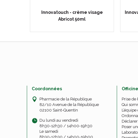
age 30 ml
Innovatouch - crème visage
Innov
Abricot 50ml
Coordonnées
Officin
Pharmacie de la République
Prise de
82/10 Avenue de la République
Qui som
02100 Saint-Quentin
L’équipe 
Ordonna
Du lundi au vendredi
Déclarer 
8h30-12h30 / 14h00-19h30
Poser un
Le samedi
Laborato
8h30-12h30 / 14h00-19h00
Promoti