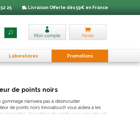
 52 25
Livraison
Offerte dès 59€ en France
Mon compte
Panier
Laboratoires
Promo
tion
s
eur de points noirs
 gommage n’arrivera pas à désincruster
teur de points noirs Innovatouch vous aidera à les
on/aspiration, l’aspirateur de points noirs innovatouch
lié.
sensibles du visage