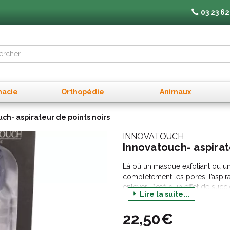
03 23 62
macie
Orthopédie
Animaux
ch- aspirateur de points noirs
INNOVATOUCH
Innovatouch- aspirat
Là où un masque exfoliant ou un
complètement les pores, l’aspira
enlever. Doté d’un effet de succi
Lire la suite...
laisse votre visage purifié et exfo
Plusieurs embouts :
22,50€
– Classique : Nettoie les zones 