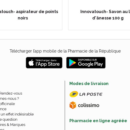
atouch- aspirateur de points
Innovatouch- Savon au l
noirs
d'ânesse 100 g
Télécharger l’app mobile de la Pharmacie de la République
e
Modes de livraison
 Rendez-vous
mes-nous ?
officinale
nce
un effet indésirable
e question
Pharmacie en ligne agréée
ires & Marques
ons