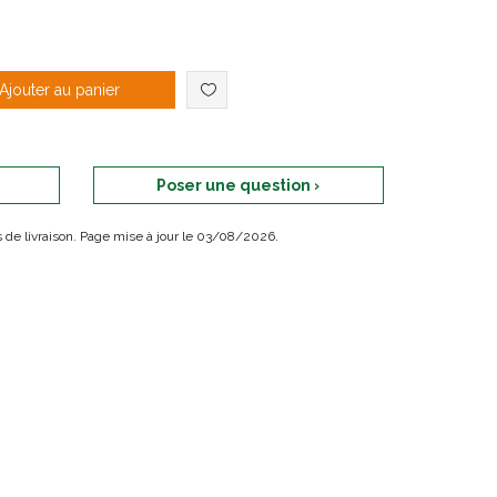
 les points noires
a peau
Ajouter au panier
au et aide à la micro-circulation
Poser une question ›
ais de livraison. Page mise à jour le 03/08/2026.